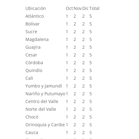
Ubicación
Oct
Nov
Dic
Total
Atlántico
1
2
2
5
Bolívar
1
2
2
5
Sucre
1
2
2
5
Magdalena
1
2
2
5
Guajira
1
2
2
5
Cesar
1
2
2
5
Córdoba
1
2
2
5
Quindío
1
2
2
5
Cali
1
2
2
5
Yumbo y Jamundí
1
2
2
5
Nariño y Putumayo
1
2
2
5
Centro del Valle
1
2
2
5
Norte del Valle
1
2
2
5
Chocó
1
2
2
5
Orinoquía y Caribe
1
2
2
5
Cauca
1
2
2
5