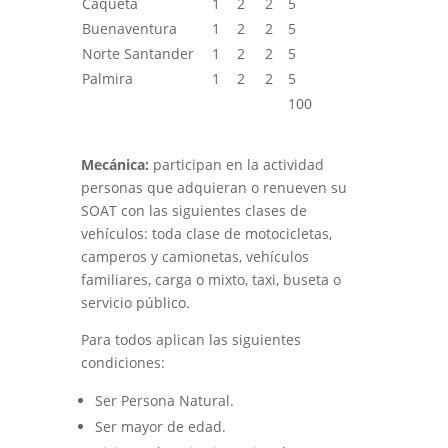
Caquetá
1
2
2
5
Buenaventura
1
2
2
5
Norte Santander
1
2
2
5
Palmira
1
2
2
5
100
Mecánica:
participan en la actividad
personas que adquieran o renueven su
SOAT con las siguientes clases de
vehículos: toda clase de motocicletas,
camperos y camionetas, vehículos
familiares, carga o mixto, taxi, buseta o
servicio público.
Para todos aplican las siguientes
condiciones:
Ser Persona Natural.
Ser mayor de edad.